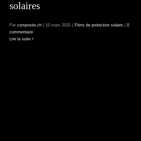
solaires
Par
composite.ch
|
10 mars 2025
|
Films de protection solaire
|
0
commentaire
Lire la suite
Films de sécurité : une
protection discrète mais
efficace