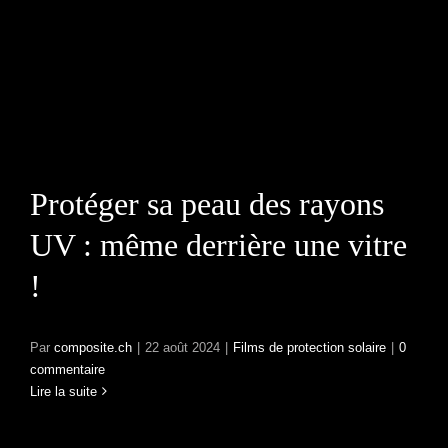
Protéger sa peau des
rayons UV : même
derrière une vitre !
Protéger sa peau des rayons
UV : même derrière une vitre
!
Par
composite.ch
|
22 août 2024
|
Films de protection solaire
|
0
commentaire
Lire la suite